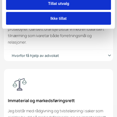
Som advokat og sertifisert megler fokuserer Lex
Tillat utvalg
Advokater på å finne løsninger som alle parter kan enes
om. Dette gir en mer effektiv og kostnadsbesparende
Ikke tillat
prosess sammenlignet med tradisjonelle rettslige
prosedyrer. Uansett bransje bistår vi med en balansert
tilnærming som ivaretar både forretningsmål og
relasjoner.
Hvorfor få hjelp av advokat
Immaterial og markedsføringsrett
Jeg bistår med rådgivning og tvisteløsning i saker som